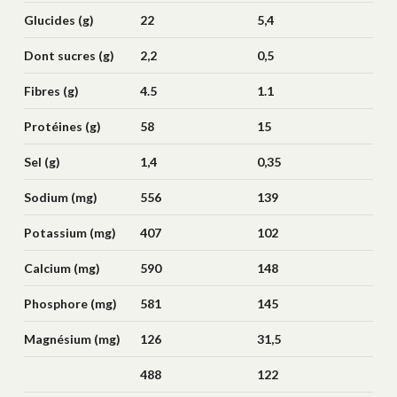
saturés (g)
Glucides (g)
22
5,4
Dont sucres (g)
2,2
0,5
Fibres (g)
4.5
1.1
Protéines (g)
58
15
Sel (g)
1,4
0,35
Sodium (mg)
556
139
Potassium (mg)
407
102
Calcium (mg)
590
148
Phosphore (mg)
581
145
Magnésium (mg)
126
31,5
488
122