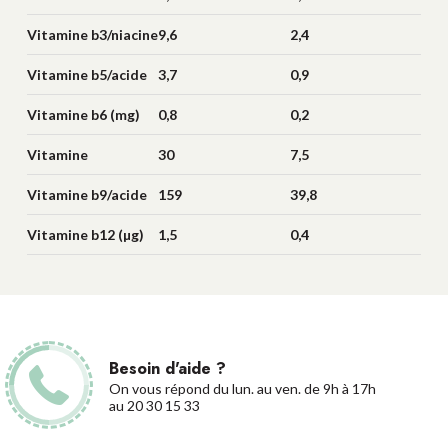
b2/riboflavine (mg)
Vitamine b3/niacine
9,6
2,4
(mg)
Vitamine b5/acide
3,7
0,9
pantothénique
Vitamine b6 (mg)
0,8
0,2
(mg)
Vitamine
30
7,5
b8/biotine (µg)
Vitamine b9/acide
159
39,8
folique (µg)
Vitamine b12 (µg)
1,5
0,4
Besoin d'aide ?
On vous répond du lun. au ven. de 9h à 17h
au 20 30 15 33