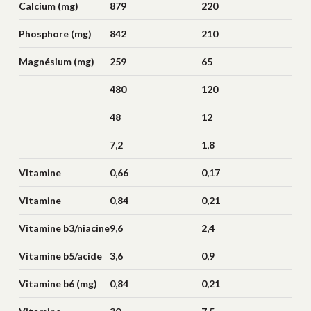
Calcium (mg)
879
220
Phosphore (mg)
842
210
Magnésium (mg)
259
65
480
120
48
12
7,2
1,8
Vitamine
0,66
0,17
b1/thiamine (mg)
Vitamine
0,84
0,21
b2/riboflavine (mg)
Vitamine b3/niacine
9,6
2,4
(mg)
Vitamine b5/acide
3,6
0,9
pantothénique
Vitamine b6 (mg)
0,84
0,21