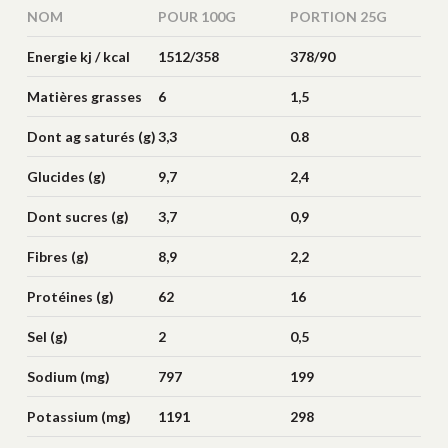
NOM
POUR 100G
PORTION 25G
Energie kj / kcal
1512/358
378/90
Matières grasses
6
1,5
(g)
Dont ag saturés (g)
3,3
0.8
Glucides (g)
9,7
2,4
Dont sucres (g)
3,7
0,9
Fibres (g)
8,9
2,2
Protéines (g)
62
16
Sel (g)
2
0,5
Sodium (mg)
797
199
Potassium (mg)
1191
298