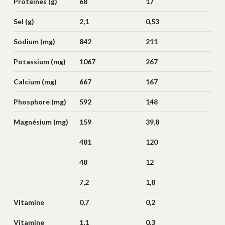
Protéines (g)
68
17
Sel (g)
2,1
0,53
Sodium (mg)
842
211
Potassium (mg)
1067
267
Calcium (mg)
667
167
Phosphore (mg)
592
148
Magnésium (mg)
159
39,8
481
120
48
12
7,2
1,8
Vitamine
0,7
0,2
b1/thiamine (mg)
Vitamine
1,1
0,3