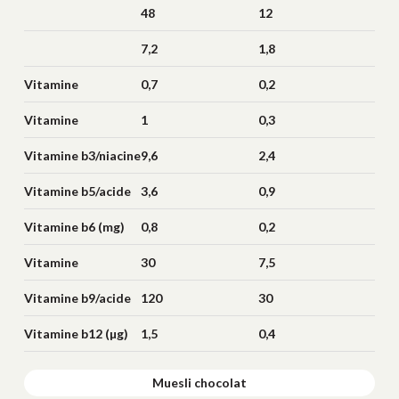
48
12
7,2
1,8
Vitamine
0,7
0,2
b1/thiamine (mg)
Vitamine
1
0,3
b2/riboflavine (mg)
Vitamine b3/niacine
9,6
2,4
(mg)
Vitamine b5/acide
3,6
0,9
pantothénique
Vitamine b6 (mg)
0,8
0,2
(mg)
Vitamine
30
7,5
b8/biotine (µg)
Vitamine b9/acide
120
30
folique (µg)
Vitamine b12 (µg)
1,5
0,4
Muesli chocolat