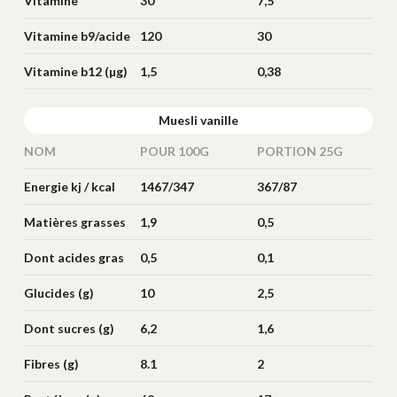
(mg)
Vitamine
30
7,5
b8/biotine (µg)
Vitamine b9/acide
120
30
folique (µg)
Vitamine b12 (µg)
1,5
0,38
Muesli vanille
NOM
POUR 100G
PORTION 25G
Energie kj / kcal
1467/347
367/87
Matières grasses
1,9
0,5
(g)
Dont acides gras
0,5
0,1
saturés (g)
Glucides (g)
10
2,5
Dont sucres (g)
6,2
1,6
Fibres (g)
8.1
2