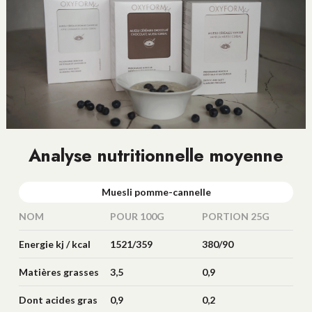
Analyse nutritionnelle moyenne
Muesli pomme-cannelle
NOM
POUR 100G
PORTION 25G
Energie kj / kcal
1521/359
380/90
Matières grasses
3,5
0,9
(g)
Dont acides gras
0,9
0,2