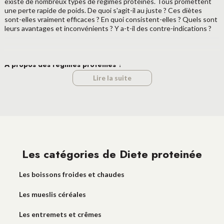
existe de nombreux types de régimes protéinés. Tous promettent
une perte rapide de poids. De quoi s'agit-il au juste ? Ces diètes
sont-elles vraiment efficaces ? En quoi consistent-elles ? Quels sont
leurs avantages et inconvénients ? Y a-t-il des contre-indications ?
À propos des régimes protéinés ?
Lire la suite
Né dans les années 70 aux États-Unis, le régime protéiné est
une
méthode d'amaigrissement rapide créée par le professeur
Blackburn de l'Université d'Harvard
. Ce régime alimentaire associe
un important apport en protéines à un régime hypocalorique pour
maintenir la masse musculaire et obliger l'organisme à puiser dans les
réserves de graisse pour favoriser la perte de poids.
Les catégories de Diete proteinée
À l'origine,
les régimes protéinés
étaient essentiellement destinées
aux personnes souffrant d'obésité et strictement appliquées en
milieu hospitalier.
Les boissons froides et chaudes
Les caractéristiques d'un régime protéiné.
Les mueslis céréales
Les diètes protéinées sont particulièrement
efficaces pour traiter
Les entremets et crêmes
le surpoids
. En effet, elles favorisent une
perte de poids rapide
tout