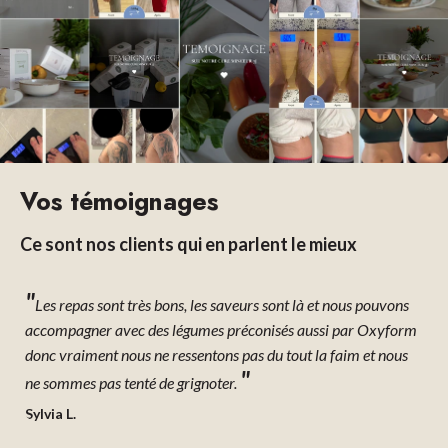
Vos témoignages
Ce sont nos clients qui en parlent le mieux
"
"
s
c'est un excellent moyen pour amorcer une cure de
rm
commencer par des protéines. J'étais satisfaite de ma semaine
vr
et cela m'a aidé à perdre du poids. Je vais continuer dans ma
jo
"
lancée.
T
Miriam P.