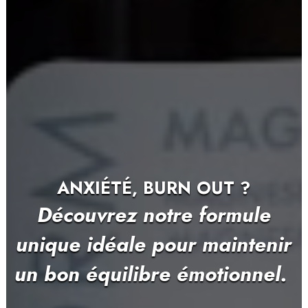
ÉLIMINER RAPIDEMENT LES
EXCÈS ET REPARTEZ DU BON
PIED.
Découvrez notre cure
minceur RESET 3 jours, et
gommez les kilos superflux.