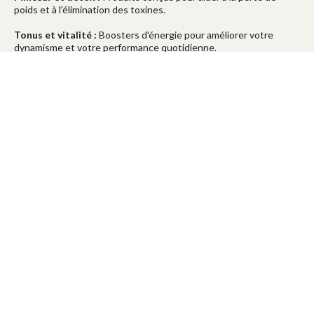
poids et à l'élimination des toxines.
Tonus et vitalité :
Boosters d'énergie pour améliorer votre
dynamisme et votre performance quotidienne.
Diversité des Produits protéinés
gourmands pour une perte de poids
efficace
Notre offre inclut une variété de produits adaptés à tous les
gouts et offrant un large choix de saveurs :
Choix varié de
toasts, barres protéinées, boissons chaudes et froides, muesli,
plats préparés enrichis en protéines, soupes, veloutés,
desserts et crèmes pour diversifier votre alimentation
Nos Solutions contre la Fatigue et le
Stress