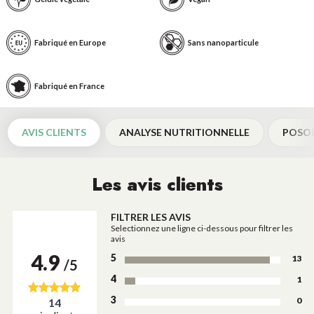
Fabriqué en Europe
Sans nanoparticule
Fabriqué en France
AVIS CLIENTS
ANALYSE NUTRITIONNELLE
POSO
Les avis clients
FILTRER LES AVIS
Selectionnez une ligne ci-dessous pour filtrer les
avis
4.9
5
13
/5
4
1
3
0
14