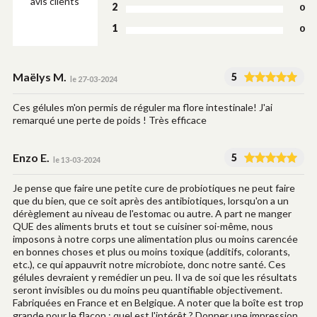
avis clients
2
0
1
0
Maëlys M.
5
le 27-03-2024
Ces gélules m'on permis de réguler ma flore intestinale! J'ai
remarqué une perte de poids ! Très efficace
Enzo E.
5
le 13-03-2024
Je pense que faire une petite cure de probiotiques ne peut faire
que du bien, que ce soit après des antibiotiques, lorsqu'on a un
dérèglement au niveau de l'estomac ou autre. A part ne manger
QUE des aliments bruts et tout se cuisiner soi-même, nous
imposons à notre corps une alimentation plus ou moins carencée
en bonnes choses et plus ou moins toxique (additifs, colorants,
etc.), ce qui appauvrit notre microbiote, donc notre santé. Ces
gélules devraient y remédier un peu. Il va de soi que les résultats
seront invisibles ou du moins peu quantifiable objectivement.
Fabriquées en France et en Belgique. A noter que la boîte est trop
grande pour le flacon : quel est l'intérêt ? Donner une impression