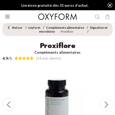
Livraison gratuite dès 31 euros d’achat.
Retour
oxyform
Compléments alimentaires
Digestion et
microbiote
Proxiflore
Proxiflore
Compléments alimentaires
4.9
/5
(14 avis clients)