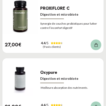
PROXIFLORE C
Digestion et microbiote
Synergie de souches probiotiques pour lutter
contre l’inconfort digestif
4.4
/5
27,00€
(9 avis clients)
Oxypure
Digestion et microbiote
Meilleure absorption des nutriments.
4.4
/5