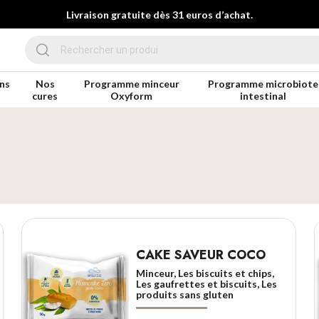
Livraison gratuite dès 31 euros d’achat.
ns
Nos
Programme minceur
Programme microbiote
cures
Oxyform
intestinal
s
CAKE SAVEUR COCO
Minceur, Les biscuits et chips,
Les gaufrettes et biscuits, Les
produits sans gluten