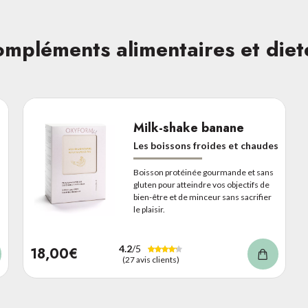
mpléments alimentaires et diet
Milk-shake banane
Les boissons froides et chaudes
Boisson protéinée gourmande et sans
gluten pour atteindre vos objectifs de
bien-être et de minceur sans sacrifier
le plaisir.
4.2
/5
18,00€
(27 avis clients)