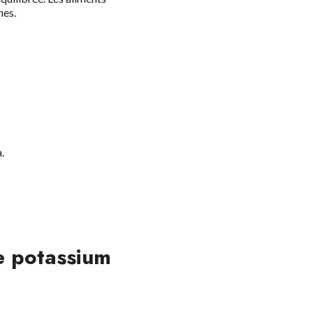
nes.
.
e potassium