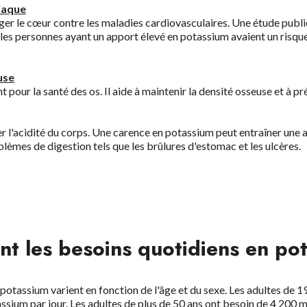
iaque
ger le cœur contre les maladies cardiovasculaires. Une étude publi
e les personnes ayant un apport élevé en potassium avaient un risq
use
 pour la santé des os. Il aide à maintenir la densité osseuse et à pr
r l'acidité du corps. Une carence en potassium peut entraîner une a
lèmes de digestion tels que les brûlures d'estomac et les ulcères.
nt les besoins quotidiens en po
potassium varient en fonction de l'âge et du sexe. Les adultes de 1
sium par jour. Les adultes de plus de 50 ans ont besoin de 4 200 m