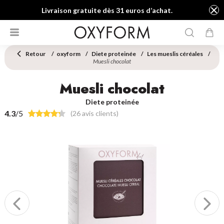
Livraison gratuite dès 31 euros d’achat.
Retour
oxyform
Diete proteinée
Les mueslis céréales
Muesli chocolat
Muesli chocolat
Diete proteinée
4.3
/5
(26 avis clients)