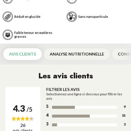
Réduit en glucide
Sans nanoparticule
Faible teneur en matières
grasses
AVIS CLIENTS
ANALYSE NUTRITIONNELLE
CONSE
Les avis clients
FILTRER LES AVIS
Selectionnez une ligne ci-dessous pour filtrer les
avis
4.3
5
9
/5
4
15
3
2
26
avis clients