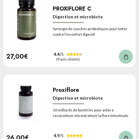
PROXIFLORE C
Digestion et microbiote
Synergie de souches probiotiques pour lutter
contre l’inconfort digestif
4.4
/5
27,00€
(9 avis clients)
Proxiflore
Digestion et microbiote
10 milliards de bactéries pour aider à
reconstituer età entretenir la flore intestinale.
4.9
/5
26,00€