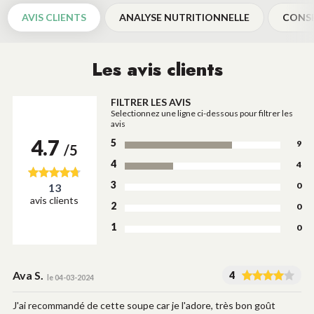
AVIS CLIENTS
ANALYSE NUTRITIONNELLE
CONSE
Les avis clients
FILTRER LES AVIS
Selectionnez une ligne ci-dessous pour filtrer les
avis
4.7
5
9
/5
4
4
3
0
13
avis clients
2
0
1
0
Ava S.
4
le 04-03-2024
J'ai recommandé de cette soupe car je l'adore, très bon goût