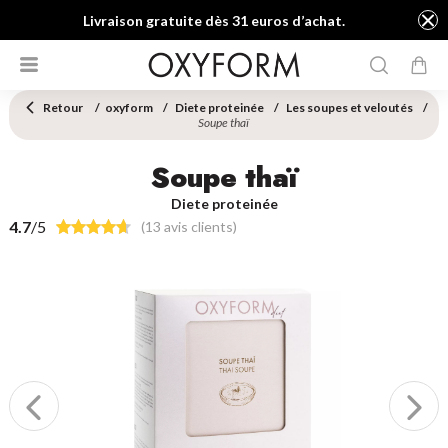
Livraison gratuite dès 31 euros d’achat.
Retour
oxyform
Diete proteinée
Les soupes et veloutés
Soupe thaï
Soupe thaï
Diete proteinée
4.7
/5
(13 avis clients)