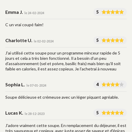
Emma J.
5
le 24-02-2024
C un vrai coupé faim!
Charlotte U.
5
le 02-02-2024
J'ai utilisé cette soupe pour un programme minceur rapide de 5
jours et cela a très bien fonctionné. Il a besoin d'un peu
d'assaisonnement (sel et poivre, basilic frais) mais bien qu'il soit
faible en calories, il est assez copieux. Je l'achetrai à nouveau
Sophia L.
4
le 07-01-2024
Soupe délicieuse et crémeuse avec un léger piquant agréable.
Lucas K.
5
le 28-12-2023
J'adore vraiment cette soupe. En remplacement du déjeuner, il est
très savoureux et copieux, avec juste assez de saveur et d'épices