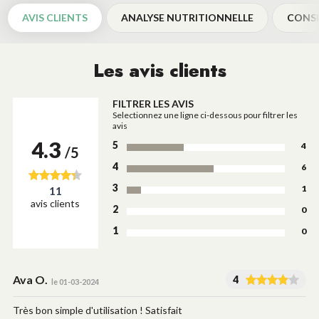
AVIS CLIENTS
ANALYSE NUTRITIONNELLE
CONSE
Les avis clients
FILTRER LES AVIS
Selectionnez une ligne ci-dessous pour filtrer les
avis
4.3
5
4
/5
4
6
3
1
11
avis clients
2
0
1
0
Ava O.
4
le 01-03-2024
Très bon simple d'utilisation ! Satisfait