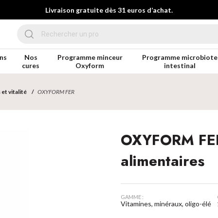
Livraison gratuite dès 31 euros d’achat.
ns
Nos
Programme minceur
Programme microbiote
cures
Oxyform
intestinal
et vitalité
OXYFORM FER
OXYFORM FER
alimentaires
GAMME :
Vitamines, minéraux, oligo-élém