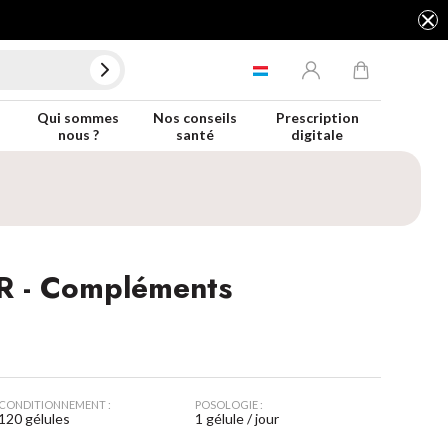
Qui sommes
Nos conseils
Prescription
nous ?
santé
digitale
 - Compléments
CONDITIONNEMENT :
POSOLOGIE :
ents, antioxydants
120 gélules
1 gélule / jour