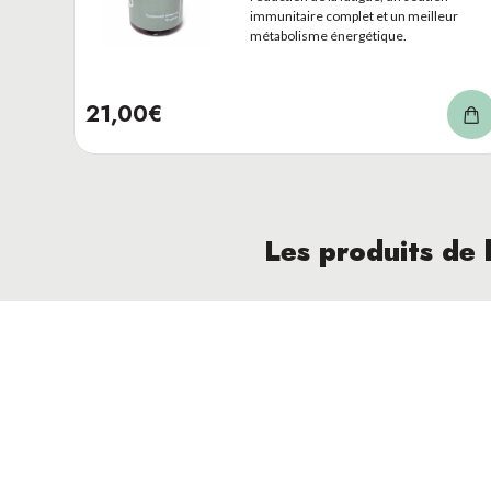
Abonnez-vous à notre newsletter
immunitaire complet et un meilleur
co
et suivez notre actualité.
métabolisme énergétique.
21,00€
© All right reserved 2021 -
OXYFORM
Les produits de 
OXYFLEX
Tonus et vitalité, Tonus et
vitalité
Formule complète pour aider à