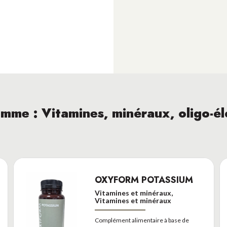
amme : Vitamines, minéraux, oligo-é
OXYFORM POTASSIUM
Vitamines et minéraux,
act
Catégories
Vitamines et minéraux
0 30 15 33
Complément alimentaire à base de
Conditions Générales de