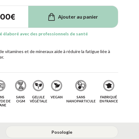
,00
€
Ajouter au panier
é élaboré avec des professionnels de santé
 de
vitamines et de mineraux
aide à réduire la fatigue liée à
er.
NS
SANS
GELULE
VEGAN
SANS
FABRIQUÉ
DE DE
OGM
VÉGÉTALE
NANOPARTICULE
EN FRANCE
ANE
Posologie