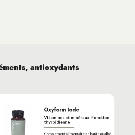
léments, antioxydants
Oxyform Iode
Vitamines et minéraux, Fonction
Moyen de Paiement
thyroïdienne
 Vente
Complément alimentaire de haute qualité