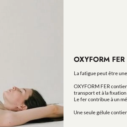
OXYFORM FER e
La fatigue peut être un
OXYFORM FER contient d
transport et à la fixatio
Le fer contribue à un m
Une seule gélule contien