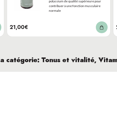
potassium de qualité supérieure pour
Politique de cookies
contribuer à une fonction musculaire
ntact@oxyform.be
normale
Mentions Légales
Nos produits
21,00€
Espace professionnel
la catégorie: Tonus et vitalité, Vita
Oxyform MAG 3+
Tonus et vitalité, Vitamines et
minéraux, Fatigue et stress
Renforcez votre immunité, optimisez