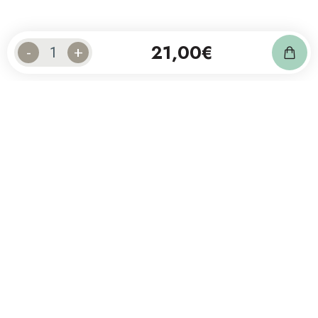
21,00
€
-
+
Abonnez-vous à notre newsletter
et suivez notre actualité.
Contact
20 30 15 33