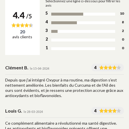
Selectionnez une ligne ci-dessous pour filtrer les
avis
4.4
5
10
/5
4
8
3
2
20
avis clients
2
0
1
0
Clément B.
4
le 15-04-2024
Depuis que j'ai intégré Oxypur à ma routine, ma digestion s'est
nettement améliorée. Les bienfaits du Curcuma et de l'Ail des
ours sont évidents, et je ressens une protection accrue grâce aux
antioxydants et bioflavonoïdes.
Louis G.
4
le 28-03-2024
Ce complément alimentaire a révolutionné ma santé digestive.
Les antioxydants et bioflavonoïdes présents offrent une