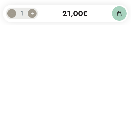
21,00
€
-
+
Abonnez-vous à notre newsletter
et suivez notre actualité.
Contact
20 30 15 33
contact@oxyform.be