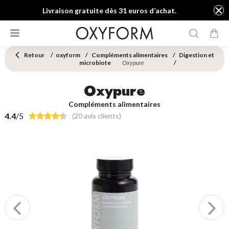
Livraison gratuite dès 31 euros d’achat.
Retour
oxyform
Compléments alimentaires
Digestion et
microbiote
Oxypure
Oxypure
Compléments alimentaires
4.4
/5
(20 avis clients)