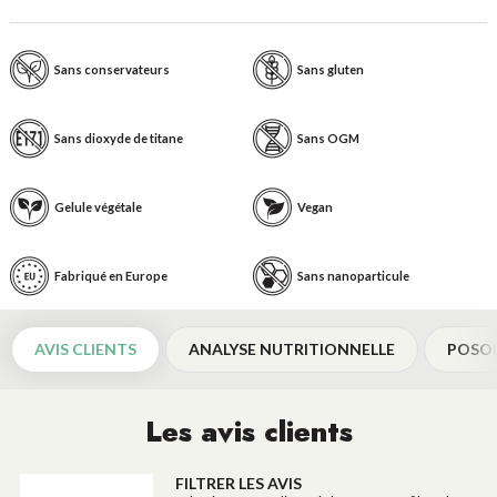
Sans conservateurs
Sans gluten
Sans dioxyde de titane
Sans OGM
Gelule végétale
Vegan
Fabriqué en Europe
Sans nanoparticule
AVIS CLIENTS
ANALYSE NUTRITIONNELLE
POSO
Les avis clients
FILTRER LES AVIS