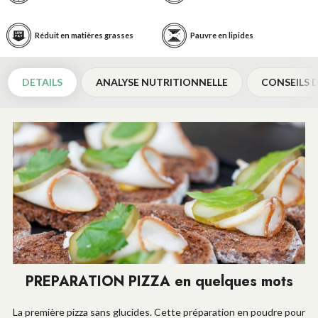
Réduit en matières grasses
Pauvre en lipides
DETAILS
ANALYSE NUTRITIONNELLE
CONSEILS D
PREPARATION PIZZA en quelques mots
La première pizza sans glucides. Cette préparation en poudre pour