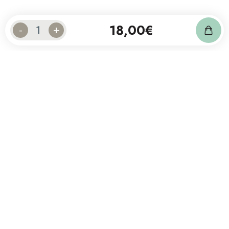
18,00
€
-
+
Abonnez-vous à notre newsletter
et suivez notre actualité.
Contact
20 30 15 33