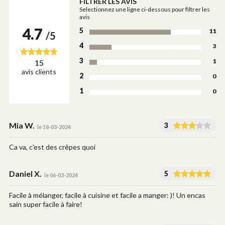
FILTRER LES AVIS
Selectionnez une ligne ci-dessous pour filtrer les
avis
4.7
5
11
/5
4
3
3
1
15
avis clients
2
0
1
0
Mia W.
3
le 18-03-2024
Ca va, c'est des crêpes quoi
Daniel X.
5
le 06-03-2024
Facile à mélanger, facile à cuisine et facile a manger: )! Un encas
sain super facile à faire!