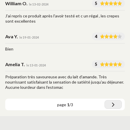
William O.
5
le 13-02-2024
J'ai repris ce produit après l'avoir testé et c un régal , les crepes
sont excellentes
Ava Y.
4
le 19-01-2024
Bien
Amelia T.
5
le 13-01-2024
Préparation très savoureuse avec du lait d'amande. Très
nourrissant satisfaisant la sensation de satiété jusqu'au déjeuner.
Aucune lourdeur dans l'estomac
page
1
/
3