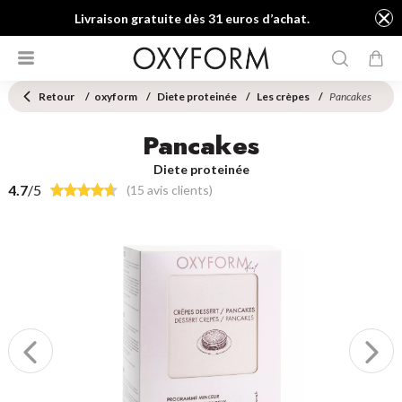
Livraison gratuite dès 31 euros d’achat.
Retour
oxyform
Diete proteinée
Les crèpes
Pancakes
Pancakes
Diete proteinée
4.7
/5
(15 avis clients)