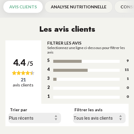
AVIS CLIENTS
ANALYSE NUTRITIONNELLE
CONSE
Les avis clients
FILTRER LES AVIS
Selectionnez une ligne ci-dessous pour filtrer les
avis
4.4
5
9
/5
4
11
3
1
21
avis clients
2
0
1
0
Trier par
Filtrer les avis