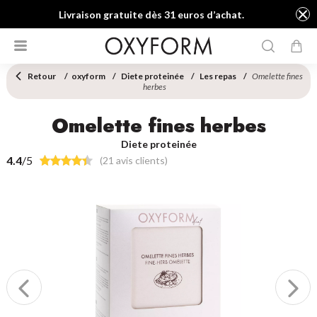
Livraison gratuite dès 31 euros d’achat.
Retour
oxyform
Diete proteinée
Les repas
Omelette fines
herbes
Omelette fines herbes
Diete proteinée
4.4
/5
(21 avis clients)