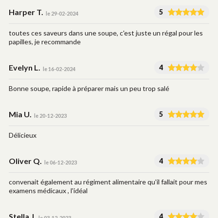
Harper T.
5
le 29-02-2024
toutes ces saveurs dans une soupe, c'est juste un régal pour les
papilles, je recommande
Evelyn L.
4
le 16-02-2024
Bonne soupe, rapide à préparer mais un peu trop salé
Mia U.
5
le 20-12-2023
Délicieux
Oliver Q.
4
le 06-12-2023
convenait également au régiment alimentaire qu'il fallait pour mes
examens médicaux , l'idéal
Stella J.
4
le 03-12-2023