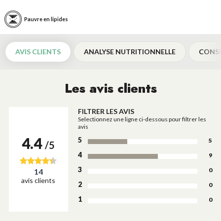
Pauvre en lipides
AVIS CLIENTS
ANALYSE NUTRITIONNELLE
CONSE
Les avis clients
FILTRER LES AVIS
Selectionnez une ligne ci-dessous pour filtrer les
avis
4.4
5
5
/5
4
9
3
0
14
avis clients
2
0
1
0