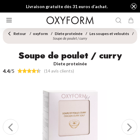
Livraison gratuite dès 31 euros d’achat.
Retour
oxyform
Diete proteinée
Les soupes et veloutés
Soupe de poulet / curry
Soupe de poulet / curry
Diete proteinée
4.4
/5
(14 avis clients)