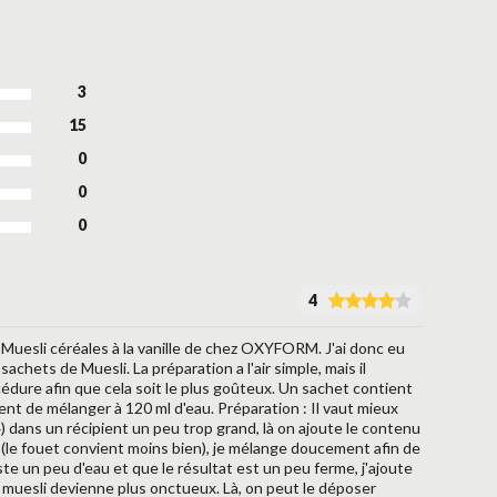
3
15
0
0
0
4
 Muesli céréales à la vanille de chez OXYFORM. J'ai donc eu
chets de Muesli. La préparation a l'air simple, mais il
édure afin que cela soit le plus goûteux. Un sachet contient
nt de mélanger à 120 ml d'eau. Préparation : Il vaut mieux
4) dans un récipient un peu trop grand, là on ajoute le contenu
(le fouet convient moins bien), je mélange doucement afin de
ste un peu d'eau et que le résultat est un peu ferme, j'ajoute
e muesli devienne plus onctueux. Là, on peut le déposer