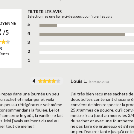
FILTRER LES AVIS
Selectionnez une ligne ci-dessous pour filtrer les avis
OYENNE
5
2
/5
4
3
8
2
lients
1
Louis L.
4
le 19-02-2024
un repas dans une journée un peu
J'ai très bien reçu mes sachets de
u au sachet et mélanger et voilà
deux boîtes contenant chacune 6 sa
 un peu au réfrigérateur voir même
convient de bien respecter la proc
 consommer dans la foulée. Le lot
25 grammes de poudre, qu'il convie
concerne le goût, la vanille se fait
mettre l'eau (tout au moins les 3/
s. Moi j'avais vraiment du mal au
du sachet et avec une fourchette 
 cher tout de même !
ne pas faire de grumeaux et s'il re
un peu l'eau restante jusqu'à ce l