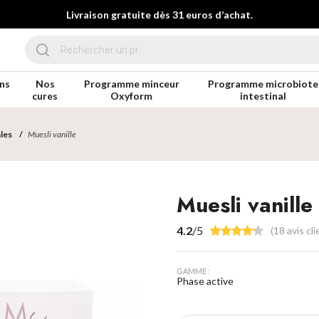
Livraison gratuite dès 31 euros d’achat.
ns
Nos
Programme minceur
Programme microbiote
cures
Oxyform
intestinal
ales
Muesli vanille
Muesli vanille
4.2
/5
(18 avis cli
GAMME :
Phase active