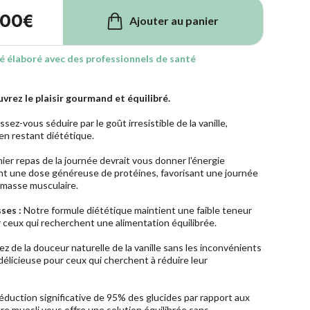
,00
€
Ajouter au panier
é élaboré avec des professionnels de santé
uvrez le plaisir gourmand et équilibré.
ssez-vous séduire par le goût irresistible de la vanille,
en restant diététique.
er repas de la journée devrait vous donner l'énergie
nt une dose généreuse de protéines, favorisant une journée
 masse musculaire.
ses :
Notre formule diététique maintient une faible teneur
r ceux qui recherchent une alimentation équilibrée.
ez de la douceur naturelle de la vanille sans les inconvénients
délicieuse pour ceux qui cherchent à réduire leur
duction significative de 95% des glucides par rapport aux
e muesli vous offre une solution équilibrée sans