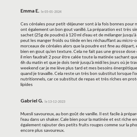
Emma E.
le 05-01-2024
Ces céréales pour petit-déjeuner sont à la fois bonnes pour n
ont également un bon gout vanillé. La préparation est très sim
sachet (25g de poudre) à 120 ml d'eau et de mélanger jusqu'à
peut les manger froids ou tiède en les réchauffant au micro-on
morceaux de céréales alors que la poudre est fine au départ, e
bien en gout qu'en texture. Cela ne fait pas une grosse do
il m'en faudrait 2 pour être calée toute la matinée sachant q
6h du matin et que je dois tenir jusqu'à midi les jours où je tr
weekend car je me lève plus tard et mes besoins énergétiqu
quand je travaille. Cela reste un très bon substitut lorsque l'
nutritionnels, car ce substitut de repas et très riches en prot
lipides
Gabriel G.
le 13-12-2023
Muesli savoureux, au bon goût de vanille. Il est facile à prép
l'eau dans un shaker. Cale bien pour la matinée et est riche e
également rajouter des petits fruits rouges comme sur la pho
encore plus savoureux.