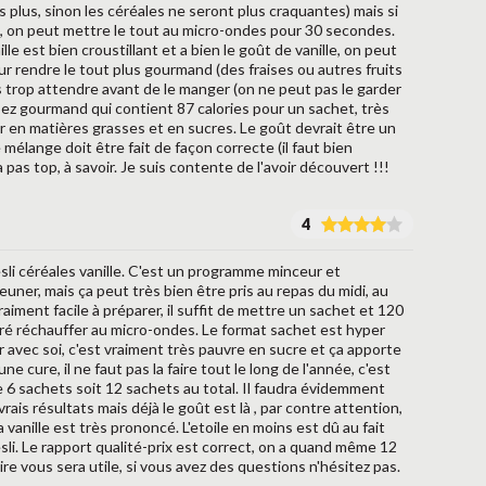
s plus, sinon les céréales ne seront plus craquantes) mais si
, on peut mettre le tout au micro-ondes pour 30 secondes.
ille est bien croustillant et a bien le goût de vanille, on peut
r rendre le tout plus gourmand (des fraises ou autres fruits
s trop attendre avant de le manger (on ne peut pas le garder
ssez gourmand qui contient 87 calories pour un sachet, très
r en matières grasses et en sucres. Le goût devrait être un
e mélange doit être fait de façon correcte (il faut bien
 pas top, à savoir. Je suis contente de l'avoir découvert !!!
4
sli céréales vanille. C'est un programme minceur et
euner, mais ça peut très bien être pris au repas du midi, au
aiment facile à préparer, il suffit de mettre un sachet et 120
éféré réchauffer au micro-ondes. Le format sachet est hyper
 avec soi, c'est vraiment très pauvre en sucre et ça apporte
e cure, il ne faut pas la faire tout le long de l'année, c'est
de 6 sachets soit 12 sachets au total. Il faudra évidemment
s vrais résultats mais déjà le goût est là , par contre attention,
a vanille est très prononcé. L'etoile en moins est dû au fait
esli. Le rapport qualité-prix est correct, on a quand même 12
e vous sera utile, si vous avez des questions n'hésitez pas.