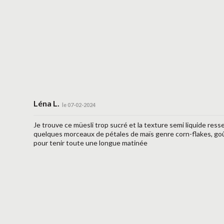
Léna L.
le 07-02-2024
Je trouve ce müesli trop sucré et la texture semi liquide res
quelques morceaux de pétales de maïs genre corn-flakes, goût 
pour tenir toute une longue matinée