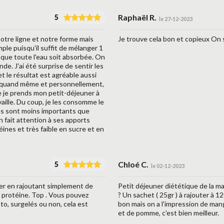
Raphaël R.
5
le 27-12-2023
otre ligne et notre forme mais
Je trouve cela bon et copieux On s
ple puisqu'il suffit de mélanger 1
 que toute l'eau soit absorbée. On
de. J'ai été surprise de sentir les
t le résultat est agréable aussi
se quand même et personnellement,
ue je prends mon petit-déjeuner à
availle. Du coup, je les consomme le
es sont moins importants que
on fait attention à ses apports
éines et très faible en sucre et en
Chloé C.
5
le 02-12-2023
arer en rajoutant simplement de
Petit déjeuner diététique de la m
n protéine. Top . Vous pouvez
? Un sachet ( 25gr ) à rajouter à 
to, surgelés ou non, cela est
bon mais on a l'impression de mang
et de pomme, c'est bien meilleur.