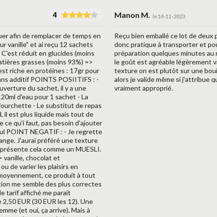
Manon M.
4
le 14-11-2023
uer afin de remplacer de temps en
Reçu bien emballé ce lot de deux 
r vanille" et ai reçu 12 sachets
donc pratique à transporter et pour
C'est réduit en glucides (moins
préparation quelques minutes au ré
matières grasses (moins 93%) =>
le goût est agréable légèrement va
est riche en protéines : 17gr pour
texture on est plutôt sur une boui
sans additif POINTS POSIITIFS : -
alors je valide même si j'attribue 
uverture du sachet, il y a une
vraiment approprié.
120ml d'eau pour 1 sachet - La
a fourchette - Le substitut de repas
il est plus liquide mais tout de
ce qu'i faut, pas besoin d'ajouter
Seul POINT NEGATIF : - Je regrette
ange. J'aurai préféré une texture
us présente cela comme un MUESLI.
 vanille, chocolat et
ou de varier les plaisirs en
it moyennement, ce produit à tout
ition me semble des plus correctes
e tarif affiché me parait
de 2,50 EUR (30 EUR les 12). Une
mme (et oui, ça arrive). Mais à