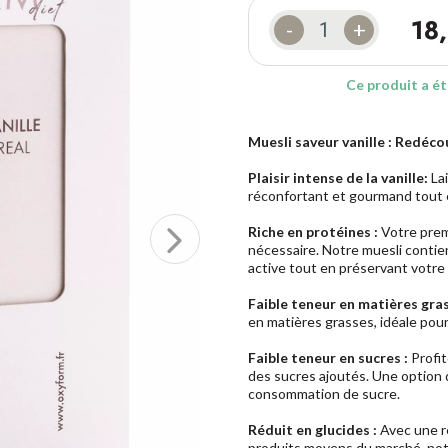
18
-
+
Ce produit a ét
Muesli saveur vanille : Redéco
Plaisir intense de la vanille:
Lai
réconfortant et gourmand tout 
Riche en protéines :
Votre premi
nécessaire. Notre muesli contie
active tout en préservant votre
Faible teneur en matières gras
en matières grasses, idéale pou
Faible teneur en sucres :
Profit
des sucres ajoutés. Une option 
consommation de sucre.
Réduit en glucides :
Avec une ré
produits moyens du marché, notr