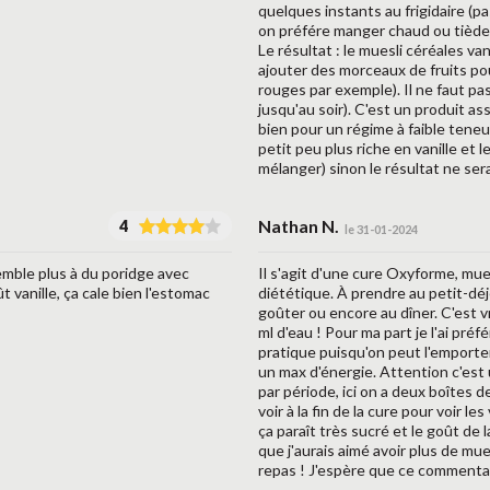
quelques instants au frigidaire (pa
on préfére manger chaud ou tiède
Le résultat : le muesli céréales van
ajouter des morceaux de fruits pou
rouges par exemple). Il ne faut pa
jusqu'au soir). C'est un produit a
bien pour un régime à faible teneu
petit peu plus riche en vanille et l
mélanger) sinon le résultat ne sera
Nathan N.
4
le 31-01-2024
semble plus à du poridge avec
Il s'agit d'une cure Oxyforme, mue
vanille, ça cale bien l'estomac
diététique. À prendre au petit-déj
goûter ou encore au dîner. C'est vr
ml d'eau ! Pour ma part je l'ai pr
pratique puisqu'on peut l'emporter
un max d'énergie. Attention c'est un
par période, ici on a deux boîtes 
voir à la fin de la cure pour voir le
ça paraît très sucré et le goût de l
que j'aurais aimé avoir plus de mu
repas ! J'espère que ce commentair