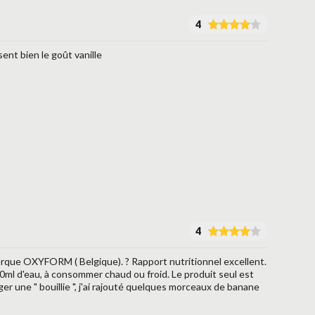
4
ent bien le goût vanille
4
arque OXYFORM ( Belgique). ? Rapport nutritionnel excellent.
120ml d'eau, à consommer chaud ou froid. Le produit seul est
er une " bouillie ", j'ai rajouté quelques morceaux de banane