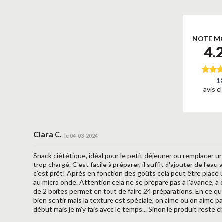
NOTE M
4.
1
avis c
Clara C.
le 04-03-2024
Snack diététique, idéal pour le petit déjeuner ou remplacer 
trop chargé. C'est facile à préparer, il suffit d'ajouter de l'ea
c'est prêt! Après en fonction des goûts cela peut être placé
au micro onde. Attention cela ne se prépare pas à l'avance, à
de 2 boîtes permet en tout de faire 24 préparations. En ce qui 
bien sentir mais la texture est spéciale, on aime ou on aime pa
début mais je m'y fais avec le temps... Sinon le produit reste