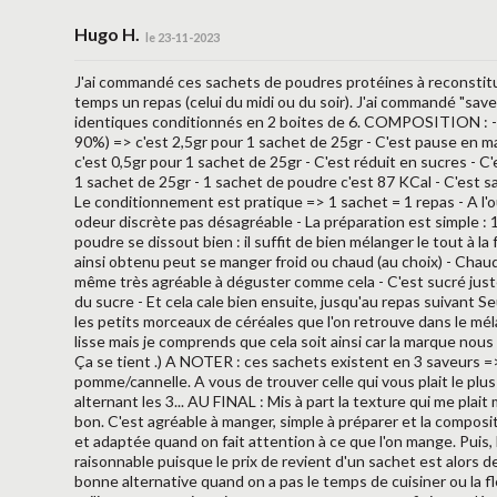
Hugo H.
le 23-11-2023
J'ai commandé ces sachets de poudres protéines à reconstit
temps un repas (celui du midi ou du soir). J'ai commandé "saveu
identiques conditionnés en 2 boites de 6. COMPOSITION : - 
90%) => c'est 2,5gr pour 1 sachet de 25gr - C'est pause en 
c'est 0,5gr pour 1 sachet de 25gr - C'est réduit en sucres - C'
1 sachet de 25gr - 1 sachet de poudre c'est 87 KCal - C'est 
Le conditionnement est pratique => 1 sachet = 1 repas - A l'o
odeur discrète pas désagréable - La préparation est simple : 
poudre se dissout bien : il suffit de bien mélanger le tout à l
ainsi obtenu peut se manger froid ou chaud (au choix) - Chaud, 
même très agréable à déguster comme cela - C'est sucré juste 
du sucre - Et cela cale bien ensuite, jusqu'au repas suivant 
les petits morceaux de céréales que l'on retrouve dans le mél
lisse mais je comprends que cela soit ainsi car la marque no
Ça se tient .) A NOTER : ces sachets existent en 3 saveurs =>
pomme/cannelle. A vous de trouver celle qui vous plait le plus 
alternant les 3... AU FINAL : Mis à part la texture qui me pla
bon. C'est agréable à manger, simple à préparer et la compos
et adaptée quand on fait attention à ce que l'on mange. Puis, l
raisonnable puisque le prix de revient d'un sachet est alors 
bonne alternative quand on a pas le temps de cuisiner ou la fle