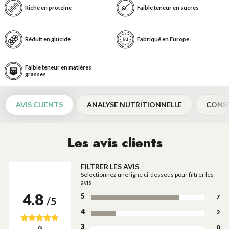
Riche en protéine
Faible teneur en sucres
Réduit en glucide
Fabriqué en Europe
Faible teneur en matières
grasses
AVIS CLIENTS
ANALYSE NUTRITIONNELLE
CONSE
Les avis clients
FILTRER LES AVIS
Selectionnez une ligne ci-dessous pour filtrer les
avis
4.8
5
7
/5
4
2
3
0
9