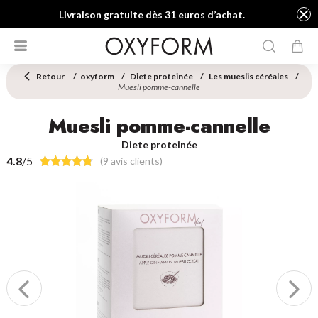
Livraison gratuite dès 31 euros d’achat.
Retour
oxyform
Diete proteinée
Les mueslis céréales
Muesli pomme-cannelle
Muesli pomme-cannelle
Diete proteinée
4.8
/5
(9 avis clients)