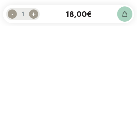
18,00
€
-
+
Abonnez-vous à notre newsletter
et suivez notre actualité.
Contact
20 30 15 33
contact@oxyform.be